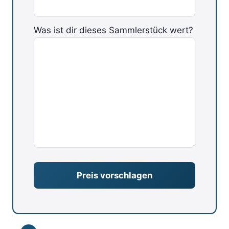
Was ist dir dieses Sammlerstück wert?
Bitte lasse dieses Feld leer.