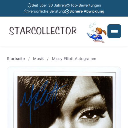
Seit über 30 Jahren
Top-Bewertungen
Persönliche Beratung
Sichere Abwicklung
Startseite
/
Musik
/
Missy Elliott Autogramm