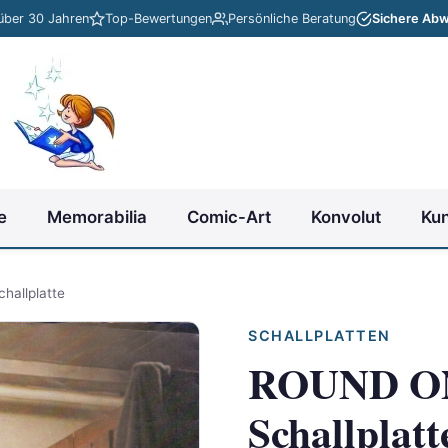
 über 30 Jahren
Top-Bewertungen
Persönliche Beratung
Sichere Abw
e
Memorabilia
Comic-Art
Konvolut
Ku
hallplatte
SCHALLPLATTEN
ROUND ONE
Schallplatt