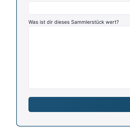
Was ist dir dieses Sammlerstück wert?
Bitte lasse dieses Feld leer.