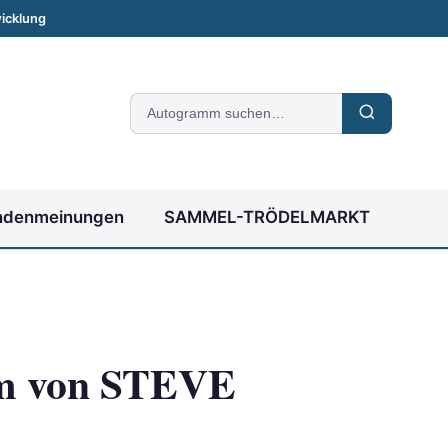
icklung
Suche
nach
Autogrammen
ndenmeinungen
SAMMEL-TRÖDELMARKT
m von STEVE