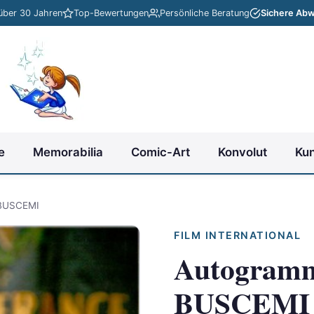
 über 30 Jahren
Top-Bewertungen
Persönliche Beratung
Sichere Abw
e
Memorabilia
Comic-Art
Konvolut
Ku
BUSCEMI
FILM INTERNATIONAL
Autogram
BUSCEMI