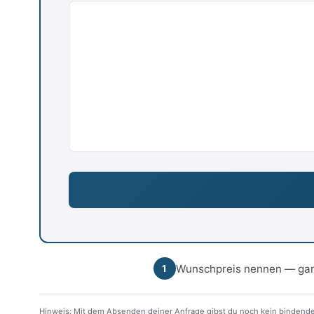
Wunschpreis nennen — gan
1
Hinweis: Mit dem Absenden deiner Anfrage gibst du noch kein bindende