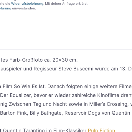
ie die
Widerrufsbelehrung
. Mit deiner Anfrage erklärst
klärung
einverstanden.
tes Farb-Großfoto ca. 20×30 cm.
auspieler und Regisseur Steve Buscemi wurde am 13. D
Film So Wie Es Ist. Danach folgten einige weitere Filme
Der Equalizer, bevor er wieder zahlreiche Kinofilme dreh
König Zwischen Tag und Nacht sowie in Miller’s Crossing,
 Barton Fink, Billy Bathgate, Reservoir Dogs von Quenti
t Quentin Tarantino im Film-Klassiker
Pulp Fiction
.