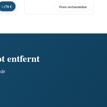
76 €
VB
Preis verhandelbar
t entfernt
dir