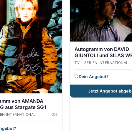
Autogramm von DAVID
GIUNTOLI und SILAS W
MITCHELL aus GRIMM
TV + SERIEN INTERNATIONAL
Dein Angebot?
Jetzt Angebot abgeb
ramm von AMANDA
G aus Stargate SG1
IEN INTERNATIONAL
6
Angebot?