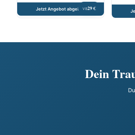
29 €
Jetzt Angebot abgeben
VB
J
Dein Trau
Du