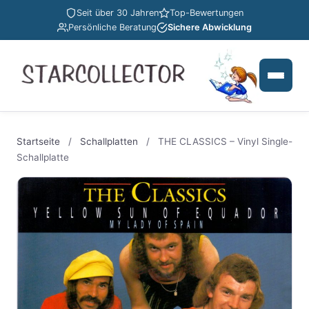
Seit über 30 Jahren
Top-Bewertungen
Persönliche Beratung
Sichere Abwicklung
Startseite
/
Schallplatten
/
THE CLASSICS – Vinyl Single-
Schallplatte