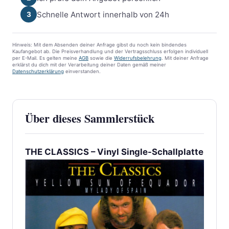
Schnelle Antwort innerhalb von 24h
3
Hinweis: Mit dem Absenden deiner Anfrage gibst du noch kein bindendes
Kaufangebot ab. Die Preisverhandlung und der Vertragsschluss erfolgen individuell
per E-Mail. Es gelten meine
AGB
sowie die
Widerrufsbelehrung
. Mit deiner Anfrage
erklärst du dich mit der Verarbeitung deiner Daten gemäß meiner
Datenschutzerklärung
einverstanden.
Über dieses Sammlerstück
THE CLASSICS – Vinyl Single-Schallplatte