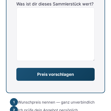
Was ist dir dieses Sammlerstück wert?
Bitte lasse dieses Feld leer.
Wunschpreis nennen — ganz unverbindlich
1
Ich prüfe dein Angebot persönlich
2