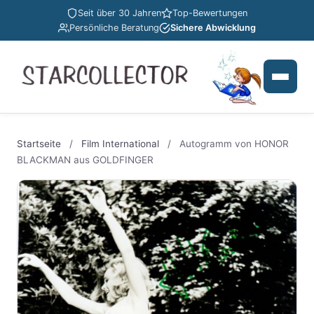
Seit über 30 Jahren
Top-Bewertungen
Persönliche Beratung
Sichere Abwicklung
Startseite
/
Film International
/
Autogramm von HONOR
BLACKMAN aus GOLDFINGER