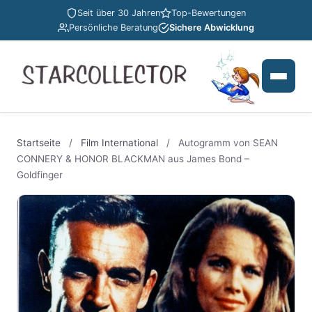
Seit über 30 Jahren
Top-Bewertungen
Persönliche Beratung
Sichere Abwicklung
Startseite
/
Film International
/
Autogramm von SEAN
CONNERY & HONOR BLACKMAN aus James Bond –
Goldfinger