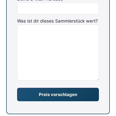
Bitte lasse dieses Feld leer.
Was ist dir dieses Sammlerstück wert?