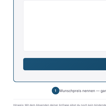
Wunschpreis nennen — gan
1
Hinweis: Mit dem Absenden deiner Anfrage gibst du noch kein bindende