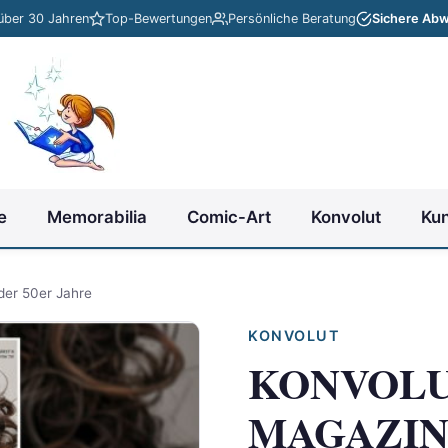
 über 30 Jahren
Top-Bewertungen
Persönliche Beratung
Sichere Abw
e
Memorabilia
Comic-Art
Konvolut
Ku
r 50er Jahre
KONVOLUT
KONVOLUT
MAGAZIN d