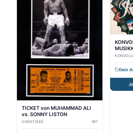
KONVOL
MUSIK
KONVOL
Dein 
J
TICKET von MUHAMMAD ALI
vs. SONNY LISTON
SONSTIGES
7