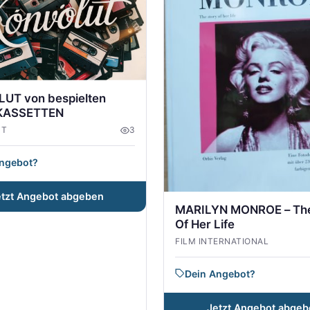
UT von bespielten
KASSETTEN
UT
3
Angebot?
etzt Angebot abgeben
MARILYN MONROE – The
Of Her Life
FILM INTERNATIONAL
Dein Angebot?
Jetzt Angebot abgeb