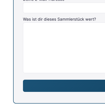
Was ist dir dieses Sammlerstück wert?
Bitte lasse dieses Feld leer.