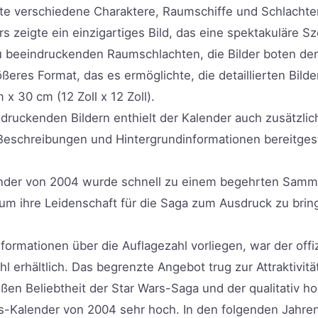
rte verschiedene Charaktere, Raumschiffe und Schlachte
s zeigte ein einzigartiges Bild, das eine spektakuläre S
u beeindruckenden Raumschlachten, die Bilder boten den
eres Format, das es ermöglichte, die detaillierten Bilder
 30 cm (12 Zoll x 12 Zoll).
druckenden Bildern enthielt der Kalender auch zusätzli
eschreibungen und Hintergrundinformationen bereitgeste
ender von 2004 wurde schnell zu einem begehrten Samme
m ihre Leidenschaft für die Saga zum Ausdruck zu bring
formationen über die Auflagezahl vorliegen, war der off
l erhältlich. Das begrenzte Angebot trug zur Attraktivit
oßen Beliebtheit der Star Wars-Saga und der qualitativ 
s-Kalender von 2004 sehr hoch. In den folgenden Jahren 