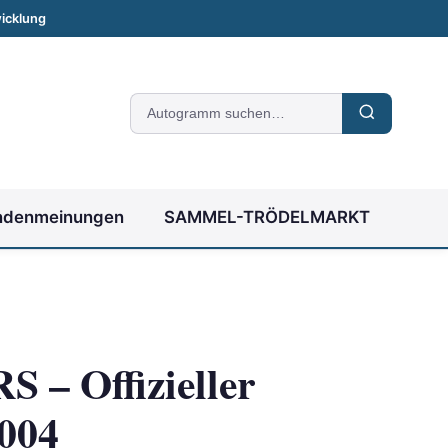
icklung
Suche
nach
Autogrammen
ndenmeinungen
SAMMEL-TRÖDELMARKT
– Offizieller
004