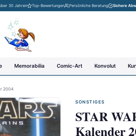
 über 30 Jahren
Top-Bewertungen
Persönliche Beratung
Sichere Abw
e
Memorabilia
Comic-Art
Konvolut
Ku
er 2004
SONSTIGES
STAR WARS 
Kalender 2