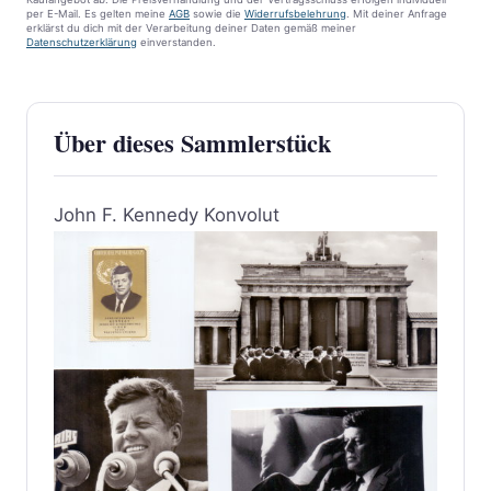
per E-Mail. Es gelten meine
AGB
sowie die
Widerrufsbelehrung
. Mit deiner Anfrage
erklärst du dich mit der Verarbeitung deiner Daten gemäß meiner
Datenschutzerklärung
einverstanden.
Über dieses Sammlerstück
John F. Kennedy Konvolut